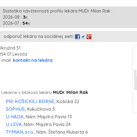
Štatistika návštevnosti profilu lekára MUDr. Milan Rak :
2026-08 :
3
x
2026-07 :
54
x
odporuč lekára na sociálnej sieti:
Okružná 51
054 01 Levoča
E-mail:
kontakt na lekára
Lekárne v blízkosti lekára
MUDr. Milan Rak
PRI KOŠICKEJ BRÁNE
, Košická 22
SOPHUS
, Kukučínova 3
U HADA
, Nám. Majstra Pavla 13
U LEVA
, Nám. Majstra Pavla 24
TYMIAN, s.r.o.
, Nám. Štefana Kluberta 6