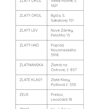
ZLATÝ OROL
Veľké Rovné, č.
1621
ZLATÝ OROL
Bytča, S.
Sakalovej 151
ZLATÝ LEV
Nové Zámky,
Petofiho 15
ZLATÝ HAD
Poprad,
Novomeského
3918
ZLATNIANSKA
Zlatná na
Ostrove, č. 857
ZLATÉ KLASY
Zlaté Klasy,
Poštová č. 550
ZEUS
Prešov,
Levočská 18