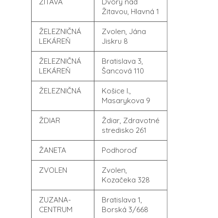
ŽITAVA
Dvory nad
Žitavou, Hlavná 1
ŽELEZNIČNÁ
Zvolen, Jána
LEKÁREŇ
Jiskru 8
ŽELEZNIČNÁ
Bratislava 3,
LEKÁREŇ
Šancová 110
ŽELEZNIČNÁ
Košice I.,
Masarykova 9
ŽDIAR
Ždiar, Zdravotné
stredisko 261
ŽANETA
Podhoroď
ZVOLEN
Zvolen,
Kozačeka 328
ZUZANA-
Bratislava 1,
CENTRUM
Borská 3/668