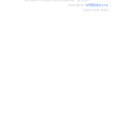
porušením autorského zákona“. © 2026
realizácia:
WEBData s.r.o.
Load time: 0.01s