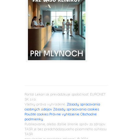
Portál Lekari.sk prevádzkuje spoločnosť: EURONET
SK s.r.o.
Všetky práva vyhradené.
Zásady spracovania
osobných údajov
Zásady spracovania cookies
Použité cookies
Právne vyhlásenie
Obchodné
podmienky
Publikovanie, alebo ďalšie šírenie správ zo zdrojov
TASR je bez predchádzajúceho písomného súhlasu
TASR