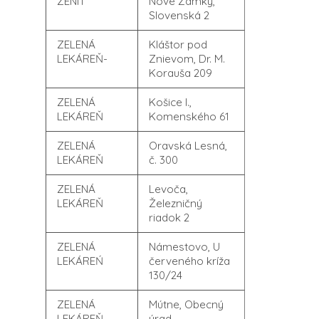
ZENIT
Nové Zámky,
Slovenská 2
ZELENÁ
Kláštor pod
LEKÁREŇ-
Znievom, Dr. M.
Korauša 209
ZELENÁ
Košice I.,
LEKÁREŇ
Komenského 61
ZELENÁ
Oravská Lesná,
LEKÁREŇ
č. 300
ZELENÁ
Levoča,
LEKÁREŇ
Železničný
riadok 2
ZELENÁ
Námestovo, U
LEKÁREŃ
červeného kríža
130/24
ZELENÁ
Mútne, Obecný
LEKÁREŇ
úrad