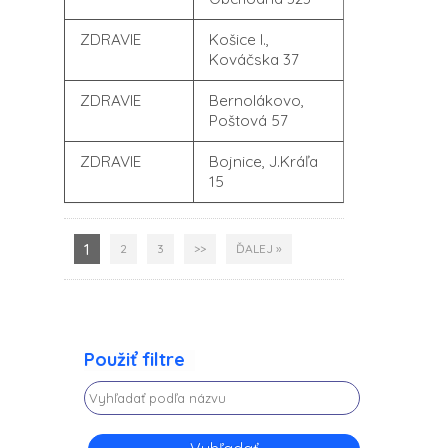
ZDRAVIE
Košice I.,
Kováčska 37
ZDRAVIE
Bernolákovo,
Poštová 57
ZDRAVIE
Bojnice, J.Kráľa
15
1
2
3
>>
ĎALEJ »
Použiť filtre