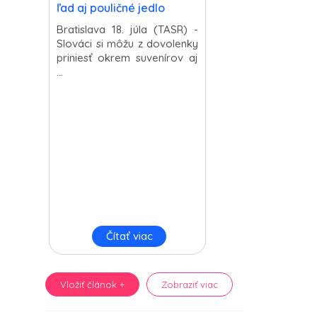
ľad aj pouličné jedlo
Bratislava 18. júla (TASR) -
Slováci si môžu z dovolenky
priniesť okrem suvenírov aj
...
Čítať viac
Vložiť článok +
Zobraziť viac