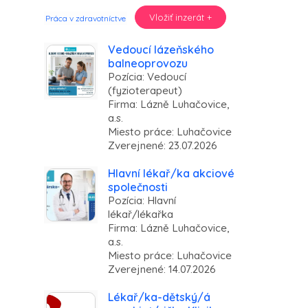
Vložiť inzerát +
Práca v zdravotníctve
Vedoucí lázeňského
balneoprovozu
Pozícia: Vedoucí
(fyzioterapeut)
Firma: Lázně Luhačovice,
a.s.
Miesto práce: Luhačovice
Zverejnené: 23.07.2026
Hlavní lékař/ka akciové
společnosti
Pozícia: Hlavní
lékař/lékařka
Firma: Lázně Luhačovice,
a.s.
Miesto práce: Luhačovice
Zverejnené: 14.07.2026
Lékař/ka-dětský/á