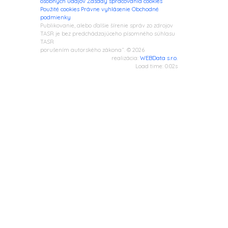
osobných údajov
Zásady spracovania cookies
Použité cookies
Právne vyhlásenie
Obchodné
podmienky
Publikovanie, alebo ďalšie šírenie správ zo zdrojov
TASR je bez predchádzajúceho písomného súhlasu
TASR
porušením autorského zákona“. © 2026
realizácia:
WEBData s.r.o.
Load time: 0.02s