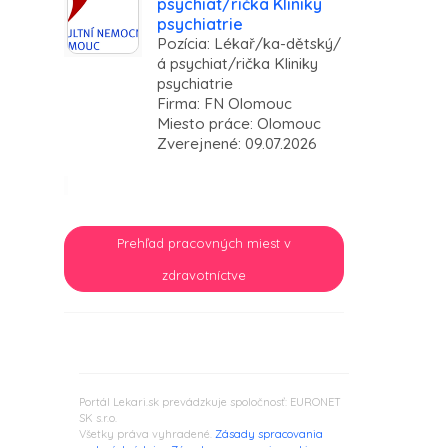
psychiat/rička Kliniky
psychiatrie
Pozícia: Lékař/ka-dětský/
á psychiat/rička Kliniky
psychiatrie
Firma: FN Olomouc
Miesto práce: Olomouc
Zverejnené: 09.07.2026
Prehľad pracovných miest v
zdravotníctve
Portál Lekari.sk prevádzkuje spoločnosť: EURONET
SK s.r.o.
Všetky práva vyhradené.
Zásady spracovania